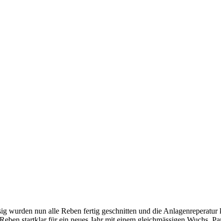
g wurden nun alle Reben fertig geschnitten und die Anlagenreperatur ka
Reben startklar für ein neues Jahr mit einem gleichmässigen Wuchs. Pa