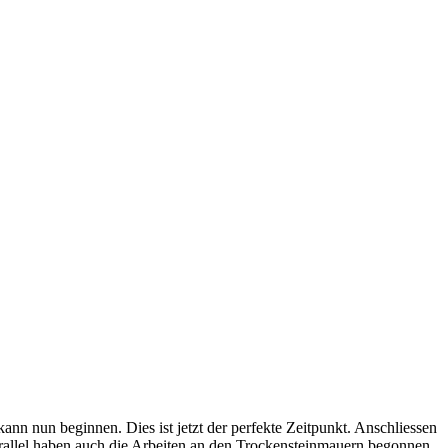
nn nun beginnen. Dies ist jetzt der perfekte Zeitpunkt. Anschliessen
rallel haben auch die Arbeiten an den Trockensteinmauern begonnen.