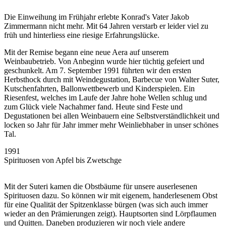
Die Einweihung im Frühjahr erlebte Konrad's Vater Jakob
Zimmermann nicht mehr. Mit 64 Jahren verstarb er leider viel zu
früh und hinterliess eine riesige Erfahrungslücke.
Mit der Remise begann eine neue Aera auf unserem
Weinbaubetrieb. Von Anbeginn wurde hier tüchtig gefeiert und
geschunkelt. Am 7. September 1991 führten wir den ersten
Herbsthock durch mit Weindegustation, Barbecue von Walter Suter,
Kutschenfahrten, Ballonwettbewerb und Kinderspielen. Ein
Riesenfest, welches im Laufe der Jahre hohe Wellen schlug und
zum Glück viele Nachahmer fand. Heute sind Feste und
Degustationen bei allen Weinbauern eine Selbstverständlichkeit und
locken so Jahr für Jahr immer mehr Weinliebhaber in unser schönes
Tal.
1991
Spirituosen von Apfel bis Zwetschge
Mit der Suteri kamen die Obstbäume für unsere auserlesenen
Spirituosen dazu. So können wir mit eigenem, handerlesenem Obst
für eine Qualität der Spitzenklasse bürgen (was sich auch immer
wieder an den Prämierungen zeigt). Hauptsorten sind Lörpflaumen
und Quitten. Daneben produzieren wir noch viele andere