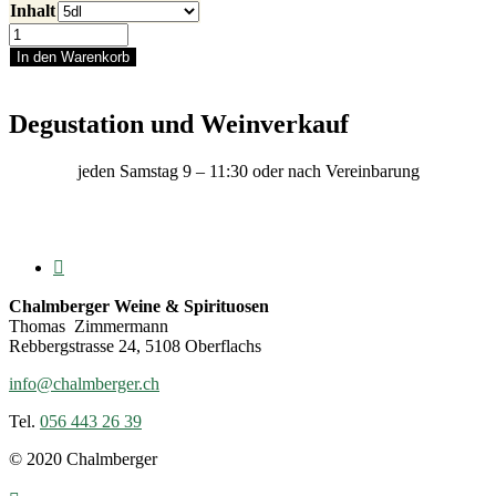
Inhalt
Marc
extrafein
In den Warenkorb
(Brand
aus
Trauben
Degustation und Weinverkauf
ohne
Kerne)
jeden Samstag 9 – 11:30 oder nach Vereinbarung
Menge
Chalmberger Weine & Spirituosen
Thomas Zimmermann
Rebbergstrasse 24, 5108 Oberflachs
info@chalmberger.ch
Tel.
056 443 26 39
© 2020 Chalmberger