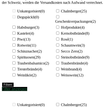
der Schweiz, werden die Versandkosten nach Aufwand verrechnet.
Unkategorisiert
(0)
Chalmberger
(25)
Degupäckli
(0)
Geschenkverpackungen
(2)
Habsburger
(3)
Hofprodukte
(4)
Kasteler
(4)
Kernobstbrände
(8)
Piwi
(13)
Rosé
(1)
Rotwein
(11)
Schaumwein
(3)
Schinznacher
(2)
Secco Zero
(2)
Spirituosen
(29)
Steinobstbrände
(9)
Traubenbalsamico
(2)
Traubenbrände
(4)
Tresterbrände
(4)
Weinbrand
(4)
Weinlikör
(2)
Weisswein
(12)
Filtern
Filter anzeigen
Unkategorisiert
(0)
Chalmberger
(25)