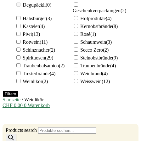
Degupäckli
(0)
Geschenkverpackungen
(2)
Habsburger
(3)
Hofprodukte
(4)
Kasteler
(4)
Kernobstbrände
(8)
Piwi
(13)
Rosé
(1)
Rotwein
(11)
Schaumwein
(3)
Schinznacher
(2)
Secco Zero
(2)
Spirituosen
(29)
Steinobstbrände
(9)
Traubenbalsamico
(2)
Traubenbrände
(4)
Tresterbrände
(4)
Weinbrand
(4)
Weinlikör
(2)
Weisswein
(12)
Filtern
Startseite
/ Weinlikör
CHF
0.00
0
Warenkorb
Products search