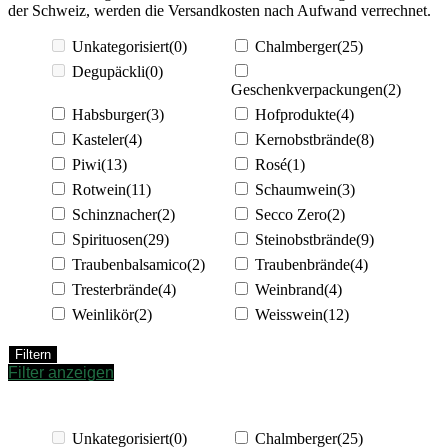
der Schweiz, werden die Versandkosten nach Aufwand verrechnet.
Unkategorisiert
(0)
Chalmberger
(25)
Degupäckli
(0)
Geschenkverpackungen
(2)
Habsburger
(3)
Hofprodukte
(4)
Kasteler
(4)
Kernobstbrände
(8)
Piwi
(13)
Rosé
(1)
Rotwein
(11)
Schaumwein
(3)
Schinznacher
(2)
Secco Zero
(2)
Spirituosen
(29)
Steinobstbrände
(9)
Traubenbalsamico
(2)
Traubenbrände
(4)
Tresterbrände
(4)
Weinbrand
(4)
Weinlikör
(2)
Weisswein
(12)
Filtern
Filter anzeigen
Unkategorisiert
(0)
Chalmberger
(25)