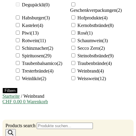
Degupäckli
(0)
Geschenkverpackungen
(2)
Habsburger
(3)
Hofprodukte
(4)
Kasteler
(4)
Kernobstbrände
(8)
Piwi
(13)
Rosé
(1)
Rotwein
(11)
Schaumwein
(3)
Schinznacher
(2)
Secco Zero
(2)
Spirituosen
(29)
Steinobstbrände
(9)
Traubenbalsamico
(2)
Traubenbrände
(4)
Tresterbrände
(4)
Weinbrand
(4)
Weinlikör
(2)
Weisswein
(12)
Filtern
Startseite
/ Weinbrand
CHF
0.00
0
Warenkorb
Products search