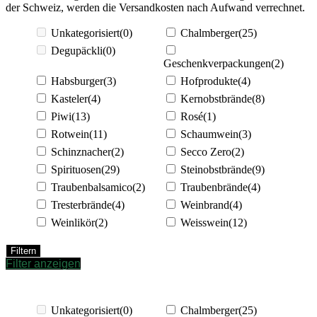
der Schweiz, werden die Versandkosten nach Aufwand verrechnet.
Unkategorisiert
(0)
Chalmberger
(25)
Degupäckli
(0)
Geschenkverpackungen
(2)
Habsburger
(3)
Hofprodukte
(4)
Kasteler
(4)
Kernobstbrände
(8)
Piwi
(13)
Rosé
(1)
Rotwein
(11)
Schaumwein
(3)
Schinznacher
(2)
Secco Zero
(2)
Spirituosen
(29)
Steinobstbrände
(9)
Traubenbalsamico
(2)
Traubenbrände
(4)
Tresterbrände
(4)
Weinbrand
(4)
Weinlikör
(2)
Weisswein
(12)
Filtern
Filter anzeigen
Unkategorisiert
(0)
Chalmberger
(25)