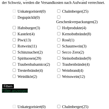
der Schweiz, werden die Versandkosten nach Aufwand verrechnet.
Unkategorisiert
(0)
Chalmberger
(25)
Degupäckli
(0)
Geschenkverpackungen
(2)
Habsburger
(3)
Hofprodukte
(4)
Kasteler
(4)
Kernobstbrände
(8)
Piwi
(13)
Rosé
(1)
Rotwein
(11)
Schaumwein
(3)
Schinznacher
(2)
Secco Zero
(2)
Spirituosen
(29)
Steinobstbrände
(9)
Traubenbalsamico
(2)
Traubenbrände
(4)
Tresterbrände
(4)
Weinbrand
(4)
Weinlikör
(2)
Weisswein
(12)
Filtern
Filter anzeigen
Unkategorisiert
(0)
Chalmberger
(25)