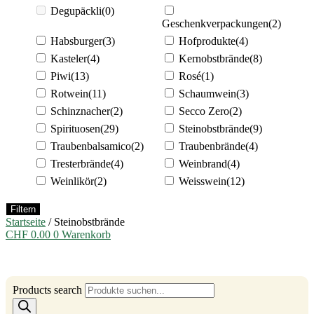
Degupäckli
(0)
Geschenkverpackungen
(2)
Habsburger
(3)
Hofprodukte
(4)
Kasteler
(4)
Kernobstbrände
(8)
Piwi
(13)
Rosé
(1)
Rotwein
(11)
Schaumwein
(3)
Schinznacher
(2)
Secco Zero
(2)
Spirituosen
(29)
Steinobstbrände
(9)
Traubenbalsamico
(2)
Traubenbrände
(4)
Tresterbrände
(4)
Weinbrand
(4)
Weinlikör
(2)
Weisswein
(12)
Filtern
Startseite
/ Steinobstbrände
CHF
0.00
0
Warenkorb
Products search