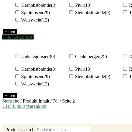
Kernobstbrände
(8)
Piwi
(13)
R
Spirituosen
(29)
Steinobstbrände
(9)
T
Weisswein
(12)
Filtern
Filter anzeigen
Unkategorisiert
(0)
Chalmberger
(25)
D
Kernobstbrände
(8)
Piwi
(13)
R
Spirituosen
(29)
Steinobstbrände
(9)
T
Weisswein
(12)
Filtern
Startseite
/ Produkt Inhalt /
7dl
/ Seite 2
CHF
0.00
0
Warenkorb
Products search