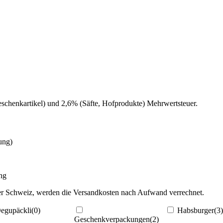
eschenkartikel) und 2,6% (Säfte, Hofprodukte) Mehrwertsteuer.
ung)
ng
der Schweiz, werden die Versandkosten nach Aufwand verrechnet.
egupäckli
(0)
Habsburger
(3)
Geschenkverpackungen
(2)