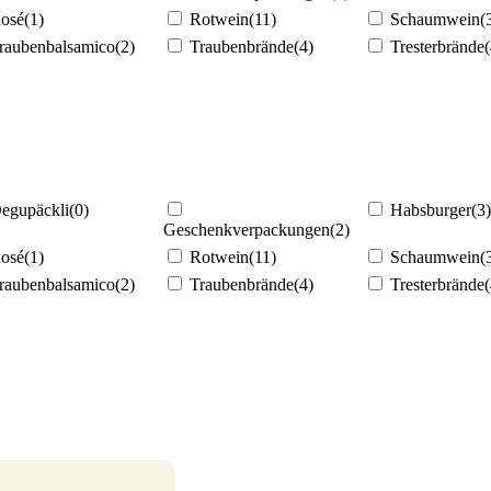
osé
(1)
Rotwein
(11)
Schaumwein
(
raubenbalsamico
(2)
Traubenbrände
(4)
Tresterbrände
(
egupäckli
(0)
Habsburger
(3)
Geschenkverpackungen
(2)
osé
(1)
Rotwein
(11)
Schaumwein
(
raubenbalsamico
(2)
Traubenbrände
(4)
Tresterbrände
(